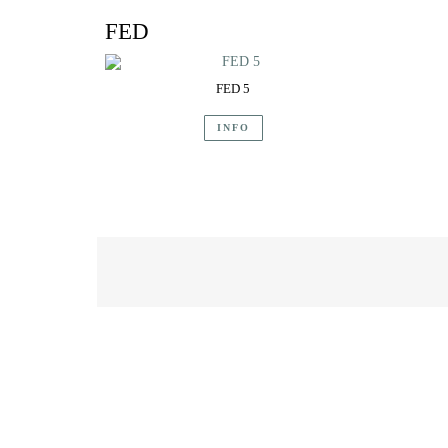
FED
FED 5
INFO