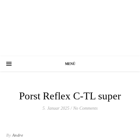
MENÜ
Porst Reflex C-TL super
5. Januar 2025
/
No Comments
By
Andre