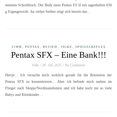
meinem Schreibtisch. Der Body einer Pentax ES II mit sagenhaften 650
g Eigengewicht. An vielen Stellen zeigt sich bereits das…
,
,
,
,
35MM
PENTAX
REVIEW
SILKE
SPIEGELREFLEX
Pentax SFX – Eine Bank!!!
Silke
/
30. Juli 2025
/
No Comments
Herrje… Ich versuche mich wirklich gerade für die Rezension der
Pentax SFX zu konzentrieren… Aber ich befinde mich soeben im
Flieger nach Skopje/Nordmazedonien und ich habe noch nie so viele
Babys und Kleinkinder…