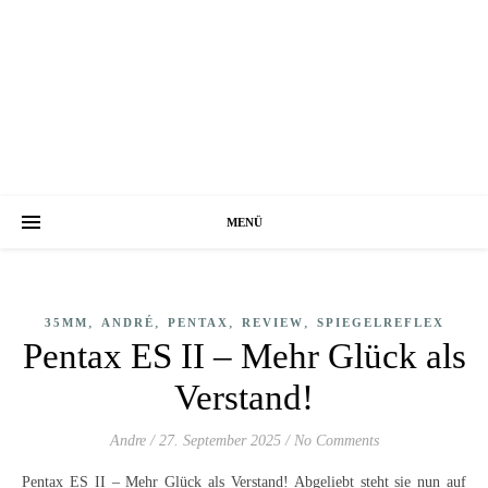
MENÜ
,
,
,
,
35MM
ANDRÉ
PENTAX
REVIEW
SPIEGELREFLEX
Pentax ES II – Mehr Glück als
Verstand!
Andre
/
27. September 2025
/
No Comments
Pentax ES II – Mehr Glück als Verstand! Abgeliebt steht sie nun auf