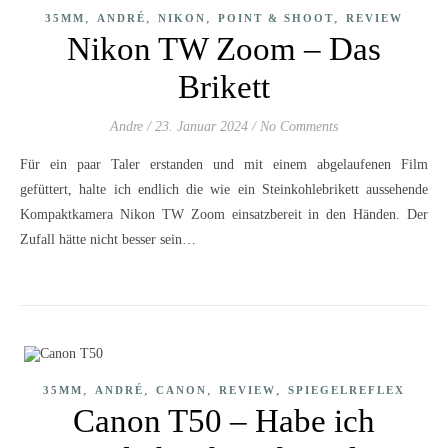
,
,
,
,
35MM
ANDRÉ
NIKON
POINT & SHOOT
REVIEW
Nikon TW Zoom – Das
Brikett
Andre
/
23. Januar 2024
/
No Comments
Für ein paar Taler erstanden und mit einem abgelaufenen Film
gefüttert, halte ich endlich die wie ein Steinkohlebrikett aussehende
Kompaktkamera Nikon TW Zoom einsatzbereit in den Händen. Der
Zufall hätte nicht besser sein…
,
,
,
,
35MM
ANDRÉ
CANON
REVIEW
SPIEGELREFLEX
Canon T50 – Habe ich