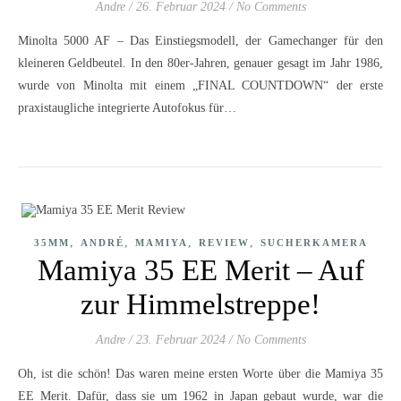
Andre
/
26. Februar 2024
/
No Comments
Minolta 5000 AF – Das Einstiegsmodell, der Gamechanger für den
kleineren Geldbeutel. In den 80er-Jahren, genauer gesagt im Jahr 1986,
wurde von Minolta mit einem „FINAL COUNTDOWN“ der erste
praxistaugliche integrierte Autofokus für…
,
,
,
,
35MM
ANDRÉ
MAMIYA
REVIEW
SUCHERKAMERA
Mamiya 35 EE Merit – Auf
zur Himmelstreppe!
Andre
/
23. Februar 2024
/
No Comments
Oh, ist die schön! Das waren meine ersten Worte über die Mamiya 35
EE Merit. Dafür, dass sie um 1962 in Japan gebaut wurde, war die