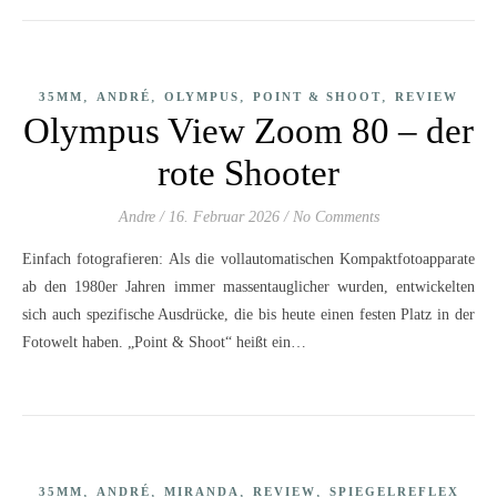
,
,
,
,
35MM
ANDRÉ
OLYMPUS
POINT & SHOOT
REVIEW
Olympus View Zoom 80 – der
rote Shooter
Andre
/
16. Februar 2026
/
No Comments
Einfach fotografieren: Als die vollautomatischen Kompaktfotoapparate
ab den 1980er Jahren immer massentauglicher wurden, entwickelten
sich auch spezifische Ausdrücke, die bis heute einen festen Platz in der
Fotowelt haben. „Point & Shoot“ heißt ein…
,
,
,
,
35MM
ANDRÉ
MIRANDA
REVIEW
SPIEGELREFLEX