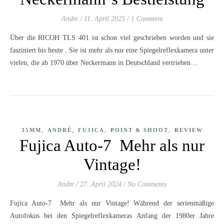
Andre
/
11. April 2025
/
1 Comment
Über die RICOH TLS 401 ist schon viel geschrieben worden und sie
fasziniert bis heute . Sie ist mehr als nur eine Spiegelreflexkamera unter
vielen, die ab 1970 über Neckermann in Deutschland vertrieben…
,
,
,
,
35MM
ANDRÉ
FUJICA
POINT & SHOOT
REVIEW
Fujica Auto-7 Mehr als nur
Vintage!
Andre
/
27. April 2024
/
No Comments
Fujica Auto-7 Mehr als nur Vintage! Während der serienmäßige
Autofokus bei den Spiegelreflexkameras Anfang der 1980er Jahre