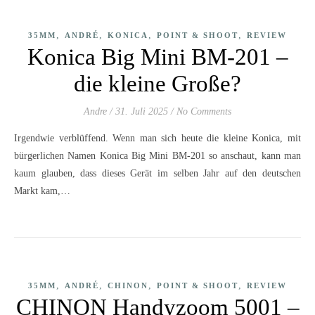
,
,
,
,
35MM
ANDRÉ
KONICA
POINT & SHOOT
REVIEW
Konica Big Mini BM-201 –
die kleine Große?
Andre
/
31. Juli 2025
/
No Comments
Irgendwie verblüffend. Wenn man sich heute die kleine Konica, mit
bürgerlichen Namen Konica Big Mini BM-201 so anschaut, kann man
kaum glauben, dass dieses Gerät im selben Jahr auf den deutschen
Markt kam,…
,
,
,
,
35MM
ANDRÉ
CHINON
POINT & SHOOT
REVIEW
CHINON Handyzoom 5001 –