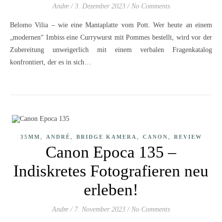
Andre
/
3. Dezember 2023
/
No Comments
Belomo Vilia – wie eine Mantaplatte vom Pott. Wer heute an einem
„modernen“ Imbiss eine Currywurst mit Pommes bestellt, wird vor der
Zubereitung unweigerlich mit einem verbalen Fragenkatalog
konfrontiert, der es in sich…
,
,
,
,
35MM
ANDRÉ
BRIDGE KAMERA
CANON
REVIEW
Canon Epoca 135 –
Indiskretes Fotografieren neu
erleben!
Andre
/
7. November 2023
/
No Comments