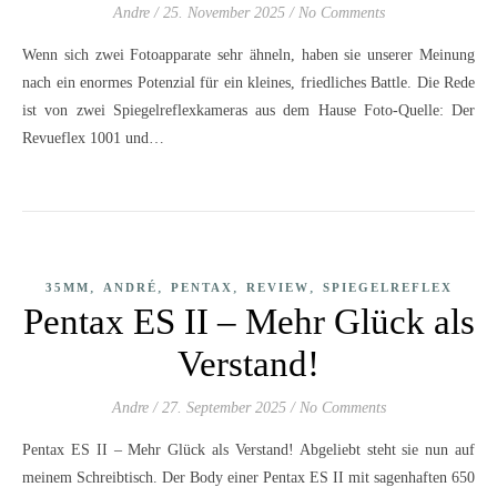
Andre
/
25. November 2025
/
No Comments
Wenn sich zwei Fotoapparate sehr ähneln, haben sie unserer Meinung
nach ein enormes Potenzial für ein kleines, friedliches Battle. Die Rede
ist von zwei Spiegelreflexkameras aus dem Hause Foto-Quelle: Der
Revueflex 1001 und…
,
,
,
,
35MM
ANDRÉ
PENTAX
REVIEW
SPIEGELREFLEX
Pentax ES II – Mehr Glück als
Verstand!
Andre
/
27. September 2025
/
No Comments
Pentax ES II – Mehr Glück als Verstand! Abgeliebt steht sie nun auf
meinem Schreibtisch. Der Body einer Pentax ES II mit sagenhaften 650