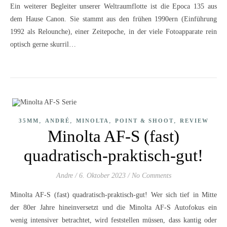
Ein weiterer Begleiter unserer Weltraumflotte ist die Epoca 135 aus
dem Hause Canon. Sie stammt aus den frühen 1990ern (Einführung
1992 als Relounche), einer Zeitepoche, in der viele Fotoapparate rein
optisch gerne skurril…
,
,
,
,
35MM
ANDRÉ
MINOLTA
POINT & SHOOT
REVIEW
Minolta AF-S (fast)
quadratisch-praktisch-gut!
Andre
/
6. Oktober 2023
/
No Comments
Minolta AF-S (fast) quadratisch-praktisch-gut! Wer sich tief in Mitte
der 80er Jahre hineinversetzt und die Minolta AF-S Autofokus ein
wenig intensiver betrachtet, wird feststellen müssen, dass kantig oder