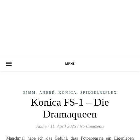
MENÜ
,
,
,
35MM
ANDRÉ
KONICA
SPIEGELREFLEX
Konica FS-1 – Die
Dramaqueen
Andre
/
11. April 2026
/
No Comments
Manchmal habe ich das Gefühl, dass Fotoapparate ein Eigenleben