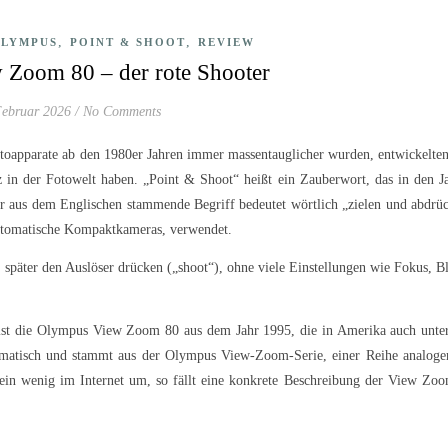
,
,
LYMPUS
POINT & SHOOT
REVIEW
Zoom 80 – der rote Shooter
Februar 2026
/
No Comments
otoapparate ab den 1980er Jahren immer massentauglicher wurden, entwickelten
tz in der Fotowelt haben. „Point & Shoot“ heißt ein Zauberwort, das in den J
 aus dem Englischen stammende Begriff bedeutet wörtlich „zielen und abdrü
automatische Kompaktkameras, verwendet.
 später den Auslöser drücken („shoot“), ohne viele Einstellungen wie Fokus, B
ist die Olympus View Zoom 80 aus dem Jahr 1995, die in Amerika auch unte
tomatisch und stammt aus der Olympus View-Zoom-Serie, einer Reihe analoge
n wenig im Internet um, so fällt eine konkrete Beschreibung der View Zo