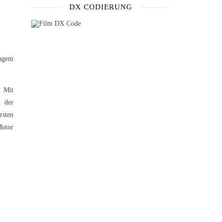
DX CODIERUNG
ngem
. Mit
h der
rsten
Motor