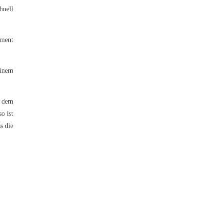
hnell
gment
einem
s dem
o ist
s die