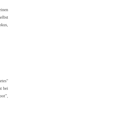
einen
elbst
okus,
etes“
t bei
oot”,