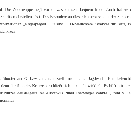
. Die Zoomwippe liegt vorne, was ich sehr bequem finde. Auch hat sie 
Schritten einstellen lässt. Das Besondere an dieser Kamera scheint der Sucher s
Informationen „eingespiegelt“. Es sind LED-beleuchtete Symbole für Blitz, F
Fadenkreuz.
o-Shooter-am PC bzw. an einem Zielfernrohr einer Jagdwaffe. Ein „beleucht
nn der Sinn des Kreuzes erschließt sich mir nicht wirklich. Es hilft mir nich
er Nutzen des dargestellten Autofokus Punkt überwiegen könnte. „Point & Sh
genommen!