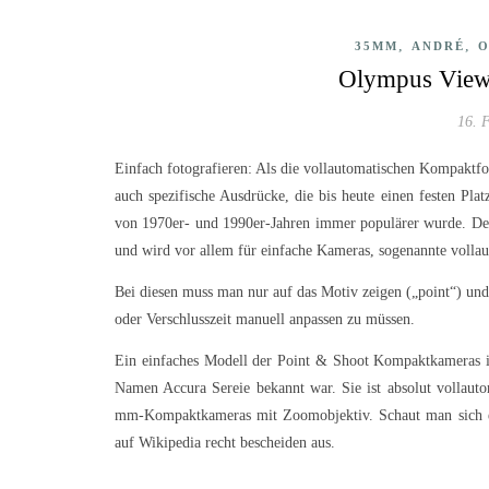
,
,
35MM
ANDRÉ
O
Olympus View 
16. 
Einfach fotografieren: Als die vollautomatischen Kompaktf
auch spezifische Ausdrücke, die bis heute einen festen Pla
von 1970er- und 1990er-Jahren immer populärer wurde. Der
und wird vor allem für einfache Kameras, sogenannte voll
Bei diesen muss man nur auf das Motiv zeigen („point“) und
oder Verschlusszeit manuell anpassen zu müssen.
Ein einfaches Modell der Point & Shoot Kompaktkameras 
Namen Accura Sereie bekannt war. Sie ist absolut vollau
mm-Kompaktkameras mit Zoomobjektiv. Schaut man sich ei
auf Wikipedia recht bescheiden aus.