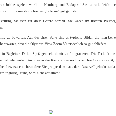
n Job! Ausgelebt wurde in Hamburg und Budapest! Sie ist recht leicht, sc
 sie für die meisten schnellen „Schüsse“ gut gerüstet.
ttung hat man für diese Geräte bezahlt. Sie waren im unteren Preisse
r.
tiv zu bewerten. Auf der einen Seite sind es typische Bilder, die man bei 
cht erwartet, dass die Olympus View Zoom 80 tatsächlich so gut abliefert.
in Begleiter. Es hat Spaß gemacht damit zu fotografieren. Die Technik au
ise und sehr sauber. Auch wenn die Kamera hier und da an Ihre Grenzen stößt, s
ben bewusst eine besondere Zielgruppe damit aus der „Reserve“ gelockt, sodas
blingbling“ steht, wird nicht enttäuscht!