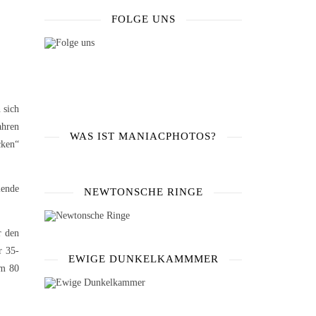
FOLGE UNS
 sich
ahren
WAS IST MANIACPHOTOS?
cken“
lende
NEWTONSCHE RINGE
r den
r 35-
EWIGE DUNKELKAMMMER
om 80