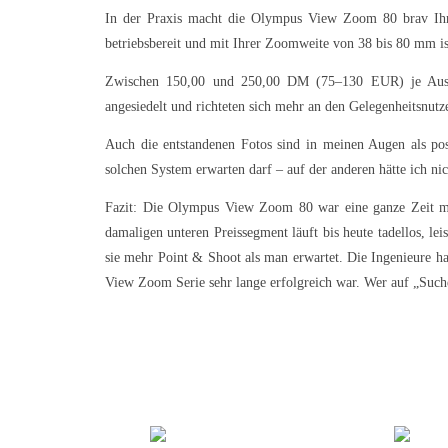
In der Praxis macht die Olympus View Zoom 80 brav Ihre
betriebsbereit und mit Ihrer Zoomweite von 38 bis 80 mm ist
Zwischen 150,00 und 250,00 DM (75–130 EUR) je Aussta
angesiedelt und richteten sich mehr an den Gelegenheitsnutze
Auch die entstandenen Fotos sind in meinen Augen als posi
solchen System erwarten darf – auf der anderen hätte ich ni
Fazit: Die Olympus View Zoom 80 war eine ganze Zeit me
damaligen unteren Preissegment läuft bis heute tadellos, le
sie mehr Point & Shoot als man erwartet. Die Ingenieure ha
View Zoom Serie sehr lange erfolgreich war. Wer auf „Sucher