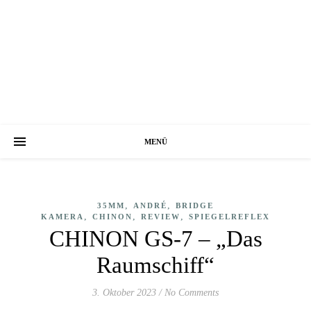
MENÜ
,
,
35MM
ANDRÉ
BRIDGE
,
,
,
KAMERA
CHINON
REVIEW
SPIEGELREFLEX
CHINON GS-7 – „Das
Raumschiff“
3. Oktober 2023
/
No Comments