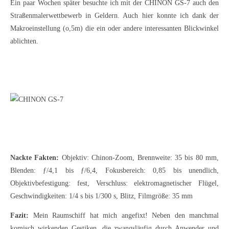
Ein paar Wochen später besuchte ich mit der CHINON GS-7 auch den
Straßenmalerwettbewerb in Geldern. Auch hier konnte ich dank der
Makroeinstellung (o,5m) die ein oder andere interessanten Blickwinkel
ablichten.
Nackte Fakten:
Objektiv: Chinon-Zoom, Brennweite: 35 bis 80 mm,
Blenden: ƒ/4,1 bis ƒ/6,4, Fokusbereich: 0,85 bis unendlich,
Objektivbefestigung: fest, Verschluss: elektromagnetischer Flügel,
Geschwindigkeiten: 1/4 s bis 1/300 s, Blitz, Filmgröße: 35 mm
Fazit:
Mein Raumschiff hat mich angefixt! Neben den manchmal
komisch wirkenden Gestiken, die zwangsläufig durch Anwender und