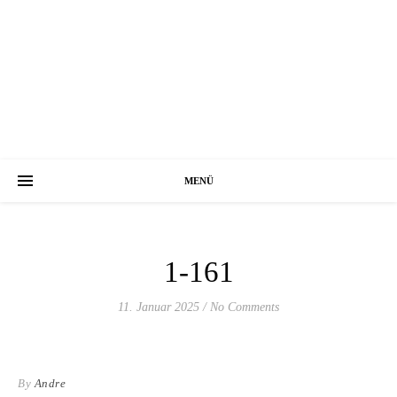
MENÜ
1-161
11. Januar 2025
/
No Comments
By
Andre