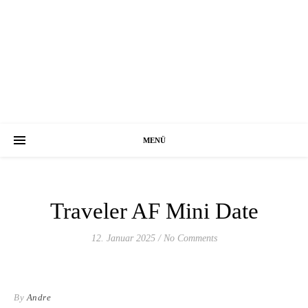
MENÜ
Traveler AF Mini Date
12. Januar 2025
/
No Comments
By
Andre