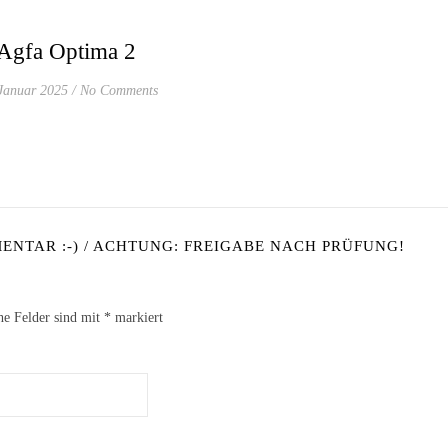
Agfa Optima 2
Januar 2025
/
No Comments
NTAR :-) / ACHTUNG: FREIGABE NACH PRÜFUNG!
he Felder sind mit
*
markiert