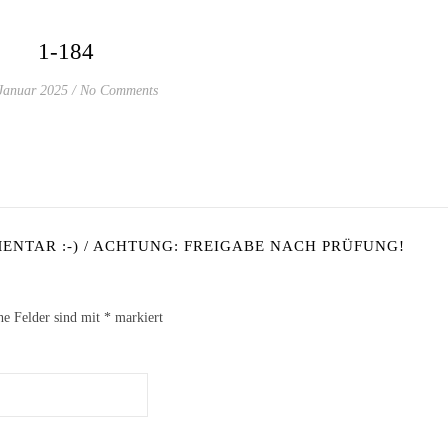
1-184
Januar 2025
/
No Comments
NTAR :-) / ACHTUNG: FREIGABE NACH PRÜFUNG!
he Felder sind mit
*
markiert