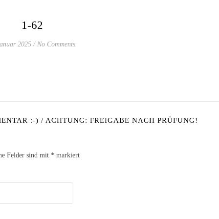
1-62
Januar 2025
/
No Comments
NTAR :-) / ACHTUNG: FREIGABE NACH PRÜFUNG!
he Felder sind mit
*
markiert