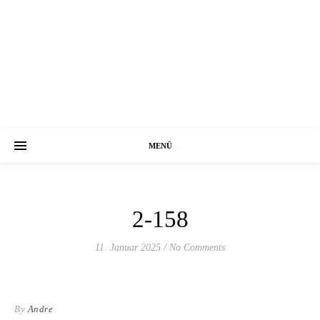
MENÜ
2-158
11. Januar 2025
/
No Comments
By
Andre