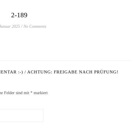
2-189
Januar 2025
/
No Comments
NTAR :-) / ACHTUNG: FREIGABE NACH PRÜFUNG!
he Felder sind mit
*
markiert