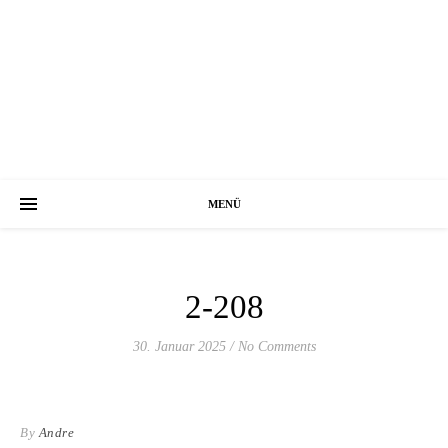
MENÜ
2-208
30. Januar 2025
/
No Comments
By
Andre