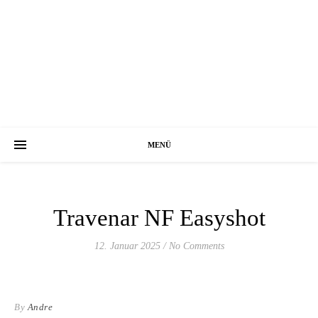
MENÜ
Travenar NF Easyshot
12. Januar 2025
/
No Comments
By
Andre