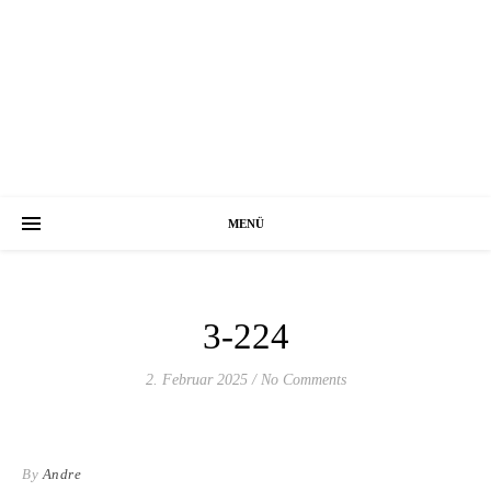
MENÜ
3-224
2. Februar 2025
/
No Comments
By
Andre