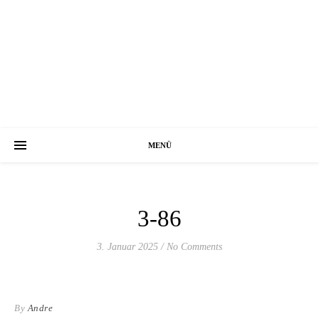
MENÜ
3-86
3. Januar 2025
/
No Comments
By
Andre