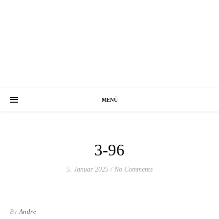
MENÜ
3-96
5. Januar 2025
/
No Comments
By
Andre