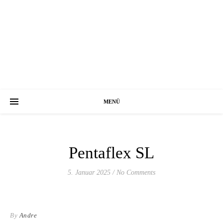
MENÜ
Pentaflex SL
5. Januar 2025
/
No Comments
By
Andre