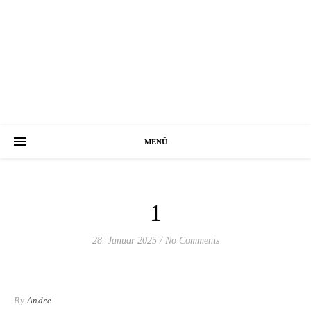
MENÜ
1
28. Januar 2025
/
No Comments
By
Andre