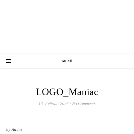
MENÜ
LOGO_Maniac
13. Februar 2026
/
No Comments
By
Andre