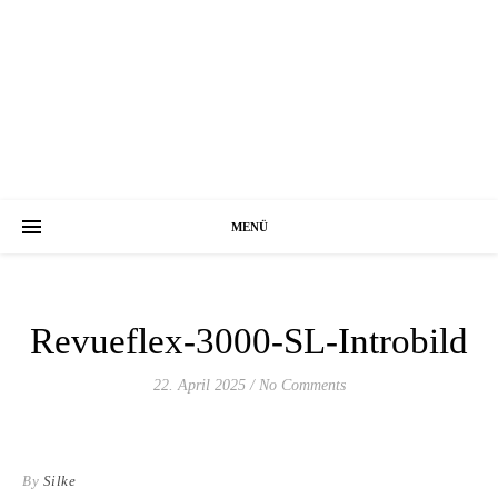
MENÜ
Revueflex-3000-SL-Introbild
22. April 2025
/
No Comments
By
Silke