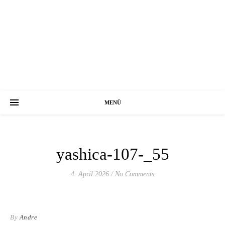
MENÜ
yashica-107-_55
4. April 2026
/
No Comments
By
Andre