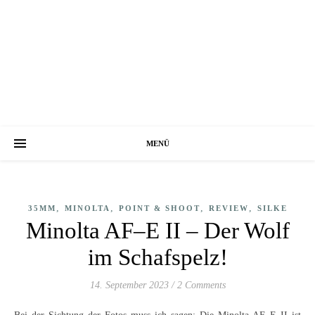
MENÜ
,
,
,
,
35MM
MINOLTA
POINT & SHOOT
REVIEW
SILKE
Minolta AF–E II – Der Wolf
im Schafspelz!
14. September 2023
/
2 Comments