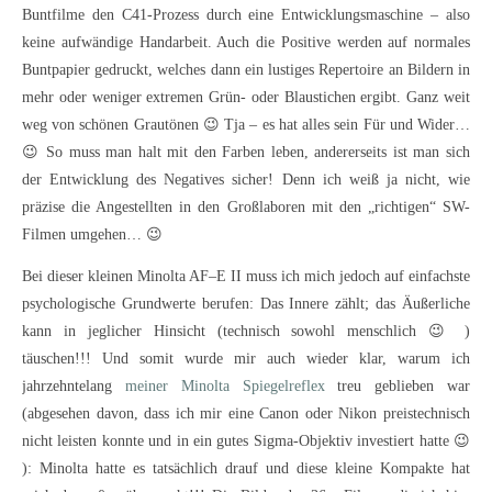
Buntfilme den C41-Prozess durch eine Entwicklungsmaschine – also
keine aufwändige Handarbeit. Auch die Positive werden auf normales
Buntpapier gedruckt, welches dann ein lustiges Repertoire an Bildern in
mehr oder weniger extremen Grün- oder Blaustichen ergibt. Ganz weit
weg von schönen Grautönen 😉 Tja – es hat alles sein Für und Wider…
😉 So muss man halt mit den Farben leben, andererseits ist man sich
der Entwicklung des Negatives sicher! Denn ich weiß ja nicht, wie
präzise die Angestellten in den Großlaboren mit den „richtigen“ SW-
Filmen umgehen… 😉
Bei dieser kleinen Minolta AF–E II muss ich mich jedoch auf einfachste
psychologische Grundwerte berufen: Das Innere zählt; das Äußerliche
kann in jeglicher Hinsicht (technisch sowohl menschlich 😉 )
täuschen!!! Und somit wurde mir auch wieder klar, warum ich
jahrzehntelang
meiner Minolta Spiegelreflex
treu geblieben war
(abgesehen davon, dass ich mir eine Canon oder Nikon preistechnisch
nicht leisten konnte und in ein gutes Sigma-Objektiv investiert hatte 😉
): Minolta hatte es tatsächlich drauf und diese kleine Kompakte hat