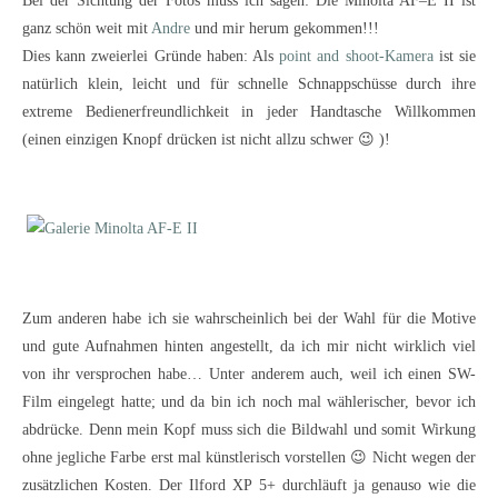
Bei der Sichtung der Fotos muss ich sagen: Die Minolta AF–E II ist
ganz schön weit mit
Andre
und mir herum gekommen!!!
Dies kann zweierlei Gründe haben: Als
point and shoot-Kamera
ist sie
natürlich klein, leicht und für schnelle Schnappschüsse durch ihre
extreme Bedienerfreundlichkeit in jeder Handtasche Willkommen
(einen einzigen Knopf drücken ist nicht allzu schwer 😉 )!
Zum anderen habe ich sie wahrscheinlich bei der Wahl für die Motive
und gute Aufnahmen hinten angestellt, da ich mir nicht wirklich viel
von ihr versprochen habe… Unter anderem auch, weil ich einen SW-
Film eingelegt hatte; und da bin ich noch mal wählerischer, bevor ich
abdrücke. Denn mein Kopf muss sich die Bildwahl und somit Wirkung
ohne jegliche Farbe erst mal künstlerisch vorstellen 😉 Nicht wegen der
zusätzlichen Kosten. Der Ilford XP 5+ durchläuft ja genauso wie die