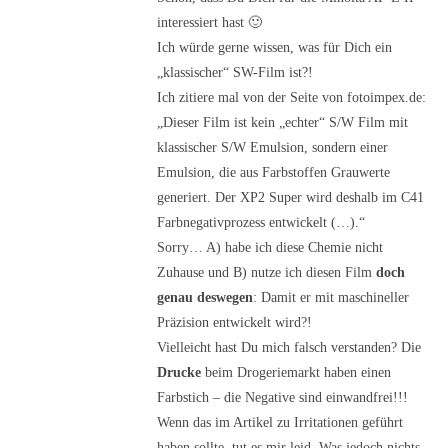
interessiert hast 🙂
Ich würde gerne wissen, was für Dich ein
„klassischer“ SW-Film ist?!
Ich zitiere mal von der Seite von fotoimpex.de:
„Dieser Film ist kein „echter“ S/W Film mit
klassischer S/W Emulsion, sondern einer
Emulsion, die aus Farbstoffen Grauwerte
generiert. Der XP2 Super wird deshalb im C41
Farbnegativprozess entwickelt (…).“
Sorry… A) habe ich diese Chemie nicht
Zuhause und B) nutze ich diesen Film
doch
genau deswegen
: Damit er mit maschineller
Präzision entwickelt wird?!
Vielleicht hast Du mich falsch verstanden? Die
Drucke
beim Drogeriemarkt haben einen
Farbstich – die Negative sind einwandfrei!!!
Wenn das im Artikel zu Irritationen geführt
haben sollte, tut es mir leid. Was jedoch nichts